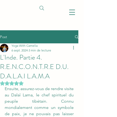
Post
Yoga With Camelia
6 sept. 2024
3 min de lecture
L'Inde. Partie 4.
R.E.N.C.O.N.T.R.E D.U.
D.A.L.A.I L.A.M.A
Noté NaN étoiles sur 5.
Ensuite, assurez-vous de rendre visite 
au Dalaï Lama, le chef spirituel du 
peuple tibétain. Connu 
mondialement comme un symbole 
de paix, je ne pouvais pas laisser 