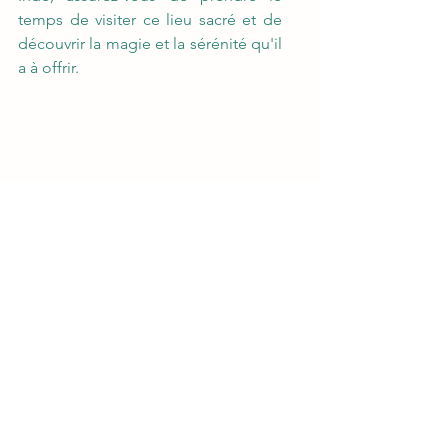
temps de visiter ce lieu sacré et de 
découvrir la magie et la sérénité qu'il 
a à offrir.
Pendant mon séjour à McLeod 
Gang, j'ai noué des liens avec un 
jeune Tibétain local qui a raconté sa 
fuite face à l'invasion chinoise au 