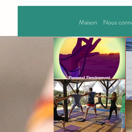
Maison
Nous conna