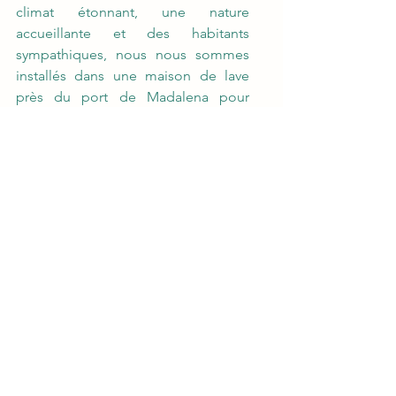
climat étonnant, une nature 
accueillante et des habitants 
sympathiques, nous nous sommes 
installés dans une maison de lave 
près du port de Madalena pour 
terminer notre voyage. Nous 
recommandons un délicieux 
restaurant à quelques minutes en 
voiture, sur une falaise, avec une 
terrasse ouverte réputée pour ses 
sushis frais et ses bons vins locaux.
C'est le moment idéal pour 
échanger des histoires afin de mieux 