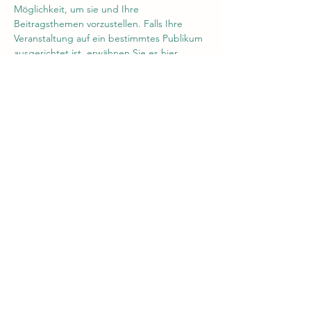
Möglichkeit, um sie und Ihre 
Beitragsthemen vorzustellen. Falls Ihre 
Veranstaltung auf ein bestimmtes Publikum 
ausgerichtet ist, erwähnen Sie es hier. 
Dies ist Ihre Chance, um Besucher für Ihre 
Veranstaltung zu begeistern. Haben Sie 
also keine Angst, Ihre persönliche Note 
einzubringen. Animieren Sie Ihre Besucher 
dazu, sich anzumelden, zu- oder abzusagen 
oder ein Ticket zu kaufen, um sich einen 
Platz zu sichern.
Share this event