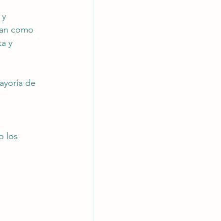
 y 
nan como 
a y 
ayoría de 
o los 