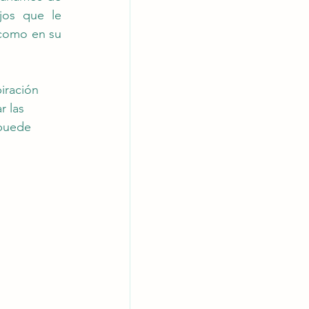
os que le 
 como en su 
iración 
r las 
 puede 