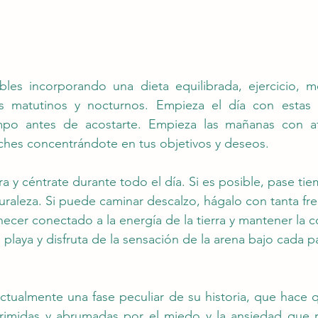
ables incorporando una dieta equilibrada, ejercicio, me
les matutinos y nocturnos. Empieza el día con estas p
mpo antes de acostarte. Empieza las mañanas con afi
oches concentrándote en tus objetivos y deseos.
ra y céntrate durante todo el día. Si es posible, pase tie
turaleza. Si puede caminar descalzo, hágalo con tanta fr
er conectado a la energía de la tierra y mantener la c
a playa y disfruta de la sensación de la arena bajo cada 
ctualmente una fase peculiar de su historia, que hace 
rimidas y abrumadas por el miedo y la ansiedad que r