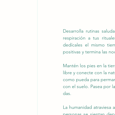
Desarrolla rutinas salud
respiración a tus ritua
dedícales el mismo tie
positivas y termina las n
Mantén los pies en la tier
libre y conecte con la na
como pueda para permanec
con el suelo. Pasea por l
das.
La humanidad atraviesa a
personas se sientan dep