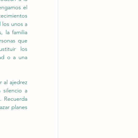
engamos el 
ecimientos 
los unos a 
la familia 
rsonas que 
ituir los 
ad o a una 
 al ajedrez 
silencio a 
. Recuerda 
zar planes 