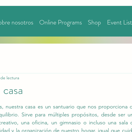
obre nosotros
Online Programs
Shop
Event List
 de lectura
 casa
s.
, nuestra casa es un santuario que nos proporciona 
quilibrio. Sirve para múltiples propósitos, desde ser u
eativo, una oficina, un gimnasio o incluso una sala d
nidad y la organización de nuestro hogar, igual que cui