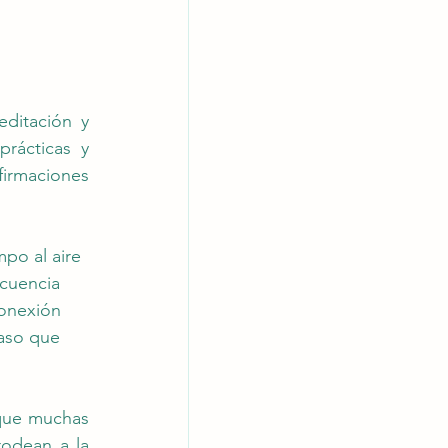
ditación y 
rácticas y 
rmaciones 
mpo al aire 
ecuencia 
onexión 
paso que 
que muchas 
odean a la 