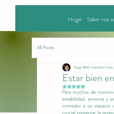
Hogar
Saber mas s
All Posts
Yoga With Camelia
3 min
Estar bien en
Obtuvo NaN de 5 estrella
Para muchos de nosotros
estabilidad, armonía y e
comedor a un espacio cr
crucial preservar la sere