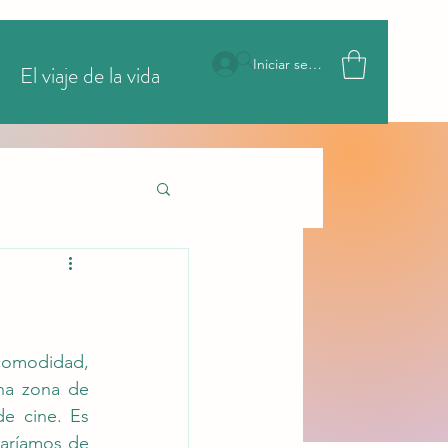
Iniciar sesión
El viaje de la vida
More
comodidad, 
na zona de 
e cine. Es 
daríamos de 