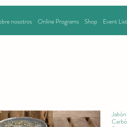
obre nosotros
Online Programs
Shop
Event List
Jabón
Carbón