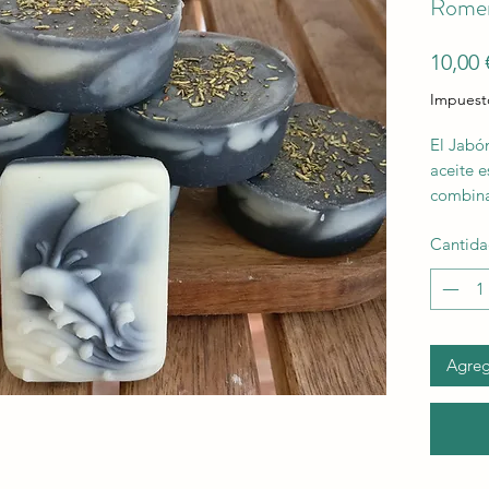
Rome
10,00 
Impuest
El Jabó
aceite e
combina
purifica
Cantid
-El ace
en la me
propied
antibact
Agrega
el cuerp
-El car
y depura
Tanto e
el carbó