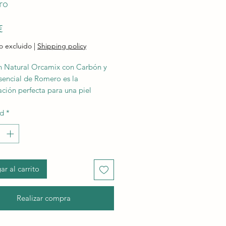
ro
Precio
€
o excluido
|
Shipping policy
n Natural Orcamix con Carbón y
sencial de Romero es la
ción perfecta para una piel
da y tersa.
ad
*
ite de romero se usa comúnmente
dicina tradicional por sus
ades antiinflamatorias y
erianas y mejora la circulación en
r al carrito
o.
bón tiene propiedades depurativas
tivas.
Realizar compra
l aceite esencial de romero como
n en el jabón ayudan a eliminar