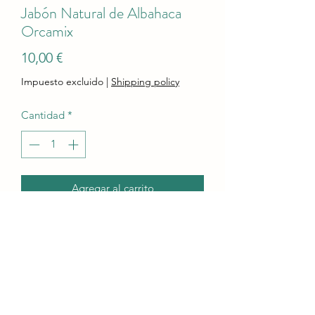
Jabón Natural de Albahaca
Orcamix
Precio
10,00 €
Impuesto excluido
|
Shipping policy
Cantidad
*
Agregar al carrito
Realizar compra
Beneficios Terapéuticos del Jabón
Natural de Albahaca Orcamix: