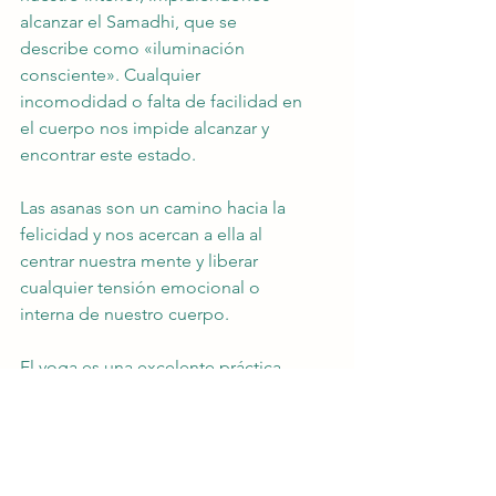
alcanzar el Samadhi, que se 
describe como «iluminación 
consciente». Cualquier 
incomodidad o falta de facilidad en 
el cuerpo nos impide alcanzar y 
encontrar este estado.
Las asanas son un camino hacia la 
felicidad y nos acercan a ella al 
centrar nuestra mente y liberar 
cualquier tensión emocional o 
interna de nuestro cuerpo.
El yoga es una excelente práctica 
curativa y un método fantástico para 
liberarse del estrés y la ansiedad. 
Practicar yoga nos permite liberar 
eficazmente estas emociones por 