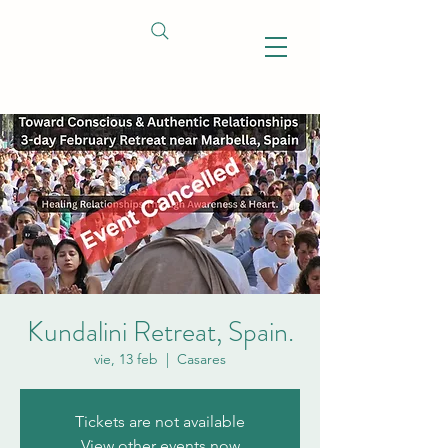
Kundalini Retreat, Spain.
vie, 13 feb
  |  
Casares
Tickets are not available
View other events now